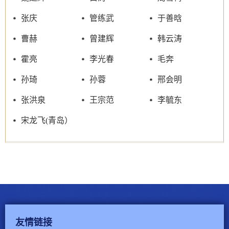
张庆
管练武
于善晗
曹赫
曾建辉
韩云涛
霍亮
李光春
毛奔
孙琦
孙蓉
邢会明
张洪泉
王宗范
李毓东
宋龙飞(青岛）
友情链接