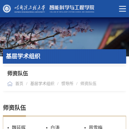
基层学术组织
师资队伍
首页
/
基层学术组织
/
惯导所
/
师资队伍
师资队伍
魏延辉
白涛
周雪梅