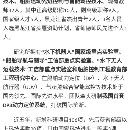
技术、船舶运动先进控制与智能驾控技术
。
现有
教
师
人
，
其中正高级职称
人，
副高级职称
人
，
32
10
9
国家级人才
人，
黑龙江省杰出青年
人，
名人员
5
2
3
入选黑龙江省头雁资助计划
，省师德师风先进个人
1
人
。
研究所拥有
“水下机器人”国家级重点实验室、
“船舶导航与制导”工信部重点实验室、“水下无人
运载技术”工信部重点实验室和船舶控制工程教育部
工程研究中心
，
在船舶动力定位（
）、水下无人
DP
航行器（
）、气垫船综合智能驾控等技术处于
UUV
国内领先、国际先进水平
。团队牵
头研制
我国首套
动力定位系统
，打破国际垄断
。
DP3
近五年，新增科研项目
项
，
先后获省部级以
106
上科技奖励
项，其中国家科技进步二等奖
项、
20
3