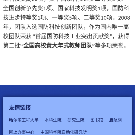
全国创新争先奖
项、国家科技发明奖
项，
国防科
1
1
技进步特等奖
项、一等奖
项、二等奖
项。
1
5
10
2008
年，团队入选
国防科技创新团队
，作为
国内唯一高
校团队荣获
首届国防科技工业突出贡献奖
，获得
“
”
第二批
“全国高校黄大年式教师团队”
等多项荣誉。
友情链接
哈尔滨工程大学
本科生院
研究生院
图书馆
启航网
网上办事中心
中国科学院自动化研究所