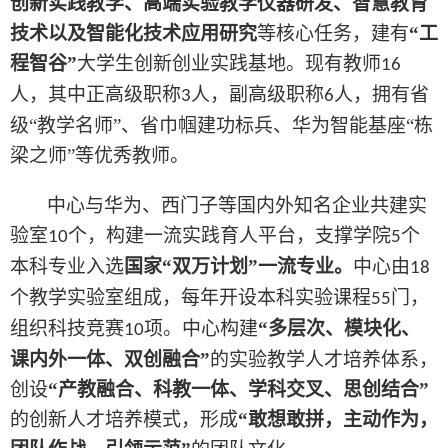
创新实践教学、高端实验教学仪器研发、智慧教育
技术以及智能化技术应用研究
等核心任务，建有
“工
程智谷”
大学生创新创业实践基地。现有教师
1
6
人，其中正高级职称
人，副高级职称
人，拥有省
3
6
级
“教学名师”、省巾帼建功标兵、华为智能基座“栋
梁之师”等优秀教师。
中心
与华为、西门子等国内外知名企业共建实
验室
个，构建一流实践育人平台，支撑学院
个
1
0
5
本科专业入选
国家
“双万计划”一流专业。
中心由
1
8
个教学实验室组成，每年开设本科实验课程
门，
55
组织科技竞赛
项。中心构建
“多层次、模块化、
1
0
课内外一体、双创融合”
的实验教学人才培养体系，
创设
“产教融合、科教一体、学科交叉、思创结合”
的创新人才培养模式，形成
“敢想敢拼，主动作为，