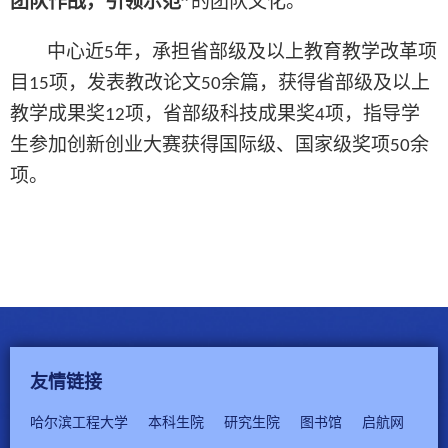
团队作战，引领示范”
的团队文化。
中心近
年，承担省部级及以上教育教学改革项
5
目
项，发表教改论文
余篇，获得省部级及以上
15
50
教学成果奖
项，省部级科技成果奖
项，指导学
12
4
生参加创新创业大赛获得国际级、国家级奖项
余
5
0
项。
友情链接
哈尔滨工程大学
本科生院
研究生院
图书馆
启航网